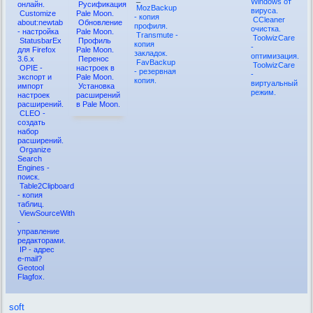
Windows от
онлайн.
Русификация
MozBackup
вируса.
Customize
Pale Moon.
- копия
CCleaner
about:newtab
Обновление
профиля.
очистка.
- настройка
Pale Moon.
Transmute -
ToolwizCare
StatusbarEx
Профиль
копия
-
для Firefox
Pale Moon.
закладок.
оптимизация.
3.6.x
Перенос
FavBackup
ToolwizCare
OPIE -
настроек в
- резервная
-
экспорт и
Pale Moon.
копия.
виртуальный
импорт
Установка
режим.
настроек
расширений
расширений.
в Pale Moon.
CLEO -
создать
набор
расширений.
Organize
Search
Engines -
поиск.
Table2Clipboard
- копия
таблиц.
ViewSourceWith
-
управление
редакторами.
IP - адрес
e-mail?
Geotool
Flagfox.
soft