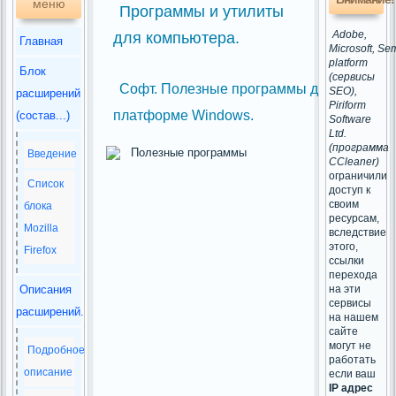
меню
Программы и утилиты
Adobe,
для компьютера.
Главная
Microsoft, Se
platform
Блок
(сервисы
Софт. Полезные программы для ПК на
SEO),
расширений
Piriform
платформе Windows.
(состав...)
Software
Ltd.
(программа
Введение
CCleaner)
ограничили
Список
доступ к
своим
блока
ресурсам,
Mozilla
вследствие
этого,
Firefox
ссылки
перехода
Описания
на эти
сервисы
расширений.
на нашем
сайте
могут не
Подробное
работать
описание
если ваш
IP адрес