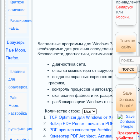
Краткое
принадлежи
Беларуси
описание
или
России
.
Расширение
FEBE.
Поиск по
Браузеры
Бесплатные программы для Windows 7/8,Windows XP/
сайту
необходимые для решения определенных задач по
Pale Moon,
безопасности, диагностики, оптимизации и др.:
Firefox.
диагностика сети,
очистка компьютера от вирусов и ненужных 
Плагины
создания экранных скриншотов и редактиров
для
графики,
браузеров.
контроль процессов и автозагружающихся пр
Save
скачивания файлов и их разархивация
Pale
Donbass
разблокировщики Windows от вирусов вымога
People!
Moon:
Количество строк:
настройка
1
TCP Optimizer для Windows от XP до 11.
и
2
Bullzip PDF Printer - печать в PDF.
русификация.
3
PDF принтер конвертера Architect.
Прекратить
4
Конвертер PDF Architect. Активация и установк
убийства
Настройка