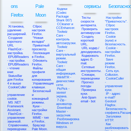
ons
Pale
сервисы
Безопаснос
Кодеки
(Codec
Firefox
Moon
Package
Тесты
Настройки
Shark 007)
скорости
"Приватность".
CCleaner и
интернета.
Сброс
Установка,
Сброс
CCEnhancer.
Проверить
настроек
удаление
настроек
Toolwiz
антивирусом
Firefox.
расширений.
Firefox.
Care -
Создать
Cookie
Создание
"Новая
контроль
короткий
(куки) и
короткого
вкладка"
автозагрузки.
URL.
безопасность.
URL
Приватный
Toolwiz
URL кодир./
Cookie -
FlashGot -
просмотр.
Care -
декодировать.
настройки
настройка.
Геолокация
виртуальный
Кодировать
Firefox.
EPUBReaders
в Firefox.
режим.
адрес E-
Save
- настройки.
Обновить
Toolwiz
mail.
режим
EPUBReaders
Firefox.
Care -
Сетевые
Firefox.
- чтение
Файлы
общая
инструменты.
Сеть кук.
книг.
профиля
информация.
Словари,
Collusion.
StatusBar
для
WinMTR -
переводчики
CookieCuller
для Firefox
копирования.
диагностики
Прогноз
-
4 и выше
Управляющие
сети.
погоды
управление
CookieCuller
клавиши.
PicPick -
Проверка
куки.
-
Безопасный
захват
куки.
IP - адрес
управление
и
экрана.
Anti-Spam
e-mail?
cookie.
командный
7-Zip -
email - bot
Geotool
MS .NET
режимы.
архиватор.
Flagfox.
Framework
Куки -
Download
Безопасность
Assistant.
настройки
Master -
серфинга.Расши
FlashGot -
Firefox.
загрузчик
Заголовки
управление
MIME - тип
Разблокировка
HTTP.
закачкой.
и Firefox.
Windows от
Как
Справочники,
Браузер
вируса.
разблокировать
переводчики
Pale Moon.
_