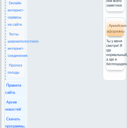
они всего
Онлайн
заметнее.
интернет-
сервисы
на сайте.
Армейские
афоризмы
Тесты
Ты у меня
широкополостного
смотри! Я
интернет-
где
нормальный,
соединения.
а где и
беспощаден.
Прогноз
погоды
Правила
сайта.
Архив
новостей
Скачать
программы,