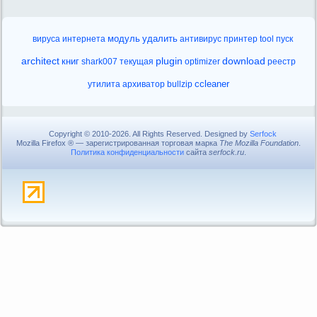
удалить
вируса
интернета
модуль
антивирус
принтер
tool
пуск
plugin
architect
download
книг
shark007
текущая
optimizer
реестр
ccleaner
утилита
архиватор
bullzip
Copyright © 2010-2026. All Rights Reserved. Designed by
Serfock
Mozilla Firefox ® — зарегистрированная торговая марка
The Mozilla Foundation
.
Политика конфиденциальности
сайта
serfock.ru
.