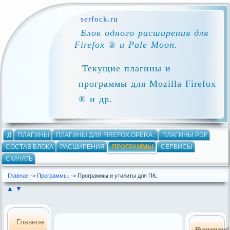
serfock.ru
Блок одного расширения для
Firefox ® и Pale Moon.
Текущие плагины и
программы для Mozilla Firefox
® и др.
Д
ПЛАГИНЫ
ПЛАГИНЫ ДЛЯ FIREFOX,OPERA..
ПЛАГИНЫ PDF
СОСТАВ БЛОКА
РАСШИРЕНИЯ
ПРОГРАММЫ
СЕРВИСЫ
СКАЧАТЬ
Главная
->
Программы.
-> Программы и утилиты для ПК.
▲
▼
Главное
Внимание!