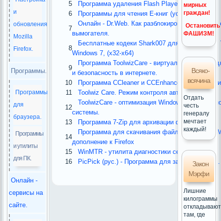
5
Программа удаления Flash Player от Adobe.
мирных
и
граждан!
6
Программы для чтения Е-книг (уст.).
Онлайн - Dr.Web. Как разблокировать Windows 
обновления
Остановить
7
вымогателя.
ФАШИЗМ!
Mozilla
Бесплатные кодеки Shark007 для Windows XP, V
8
Firefox.
Windows 7, (x32-x64)
Программа ToolwizCare - виртуальный режим 
9
Всяко-
Программы.
и безопасность в интернете.
всячина
10
Программа CCleaner и CCEnhancer для очистки
Программы
11
Toolwiz Care. Режим контроля автозагрузки.
Отдать
ToolwizCare - оптимизация Windows и безопасн
для
честь
12
системы.
генералу
браузера.
мечтает
13
Программа 7-Zip для архивации файлов.
каждый!
Программа для скачивания файлов Download Ma
Программы
14
дополнение к Firefox
и утилиты
15
WinMTR - утилита диагностики сети.
для ПК.
16
PicPick (рус.) - Программа для захвата экрана.
Закон
Мэрфи
Онлайн -
Лишние
сервисы на
килограммы
сайте.
откладывают
там, где