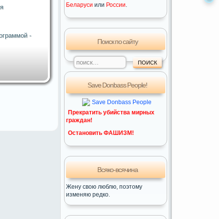
Беларуси
или
России
.
ля
ограммой -
Поиск по сайту
Save Donbass People!
Прекратить убийства мирных
граждан!
Остановить ФАШИЗМ!
Всяко-всячина
Жену свою люблю, поэтому
изменяю pедко.