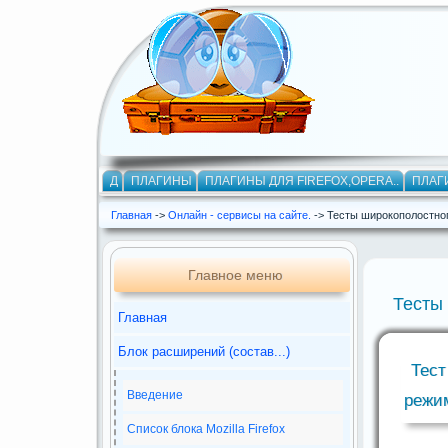
Д
ПЛАГИНЫ
ПЛАГИНЫ ДЛЯ FIREFOX,OPERA..
ПЛАГ
Главная
->
Онлайн - сервисы на сайте.
-> Тесты широкополостног
Главное меню
Тесты
Главная
Блок расширений (состав...)
Тест
Введение
режи
Список блока Mozilla Firefox