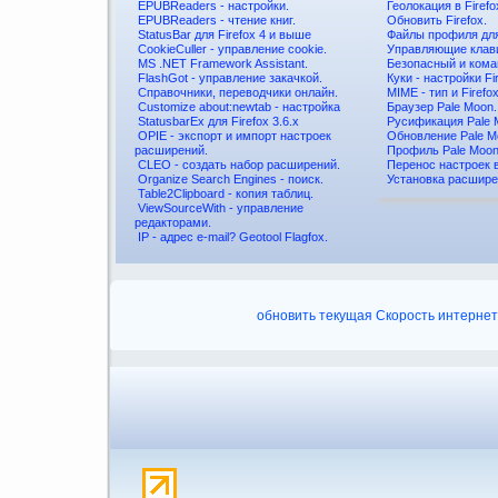
EPUBReaders - настройки.
Геолокация в Firefo
EPUBReaders - чтение книг.
Обновить Firefox.
StatusBar для Firefox 4 и выше
Файлы профиля для
CookieCuller - управление cookie.
Управляющие клав
MS .NET Framework Assistant.
Безопасный и ком
FlashGot - управление закачкой.
Куки - настройки Fi
Справочники, переводчики онлайн.
MIME - тип и Firefox
Customize about:newtab - настройка
Браузер Pale Moon.
StatusbarEx для Firefox 3.6.x
Русификация Pale 
OPIE - экспорт и импорт настроек
Обновление Pale M
расширений.
Профиль Pale Moon
CLEO - создать набор расширений.
Перенос настроек в
Organize Search Engines - поиск.
Установка расшире
Table2Clipboard - копия таблиц.
ViewSourceWith - управление
редакторами.
IP - адрес e-mail? Geotool Flagfox.
обновить
текущая
Скорость интерне