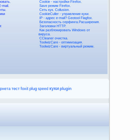
ровать.
Cookie - настройки Firefox.
-mail.
Save режим Firefox.
нты.
Сеть кук. Collusion.
ики
CookieCuller - управление куки.
IP - адрес e-mail? Geotool Flagfox.
Безопасность серфинга.Расширения.
t
Заголовки HTTP.
Как разблокировать Windows от
вируса.
CCleaner очистка.
ToolwizCare - оптимизация.
ToolwizCare - виртуальный режим.
куки
plugin
foxit
plug
ернета
тест
speed