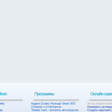
 Moon
Программы
Онлайн сер
efox.
Кодеки (Codec Package Shark 007)
Тесты скорости ин
CCleaner и CCEnhancer.
Проверить антиви
тр.
Toolwiz Care - контроль автозагрузки.
Создать короткий 