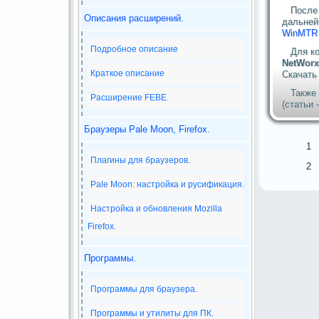
После
Описания расширений.
дальней
WinMTR 
Подробное описание
Для к
NetWor
Краткое описание
Скачать
Также
Расширение FEBE.
(статьи 
Браузеры Pale Moon, Firefox.
1
Плагины для браузеров.
2
Pale Moon: настройка и русификация.
Настройка и обновления Mozilla
Firefox.
Программы.
Программы для браузера.
Программы и утилиты для ПК.