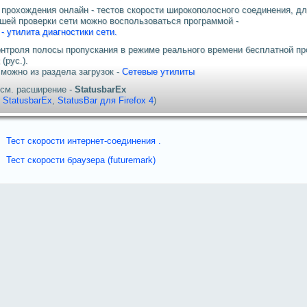
 прохождения онлайн - тестов скорости широкополосного соединения, д
шей проверки сети можно воспользоваться программой -
- утилита диагностики сети.
онтроля полосы пропускания в режиме реального времени бесплатной пр
x
(рус.).
 можно из раздела загрузок -
Сетевые утилиты
 см. расширение -
StatusbarEx
-
StatusbarEx
,
StatusBar для Firefox 4
)
Тест скорости интернет-соединения .
Тест скорости браузера (futuremark)