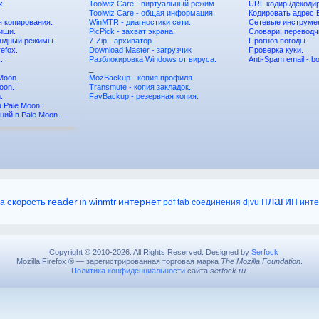
x.
Toolwiz Care - виртуальный режим.
URL кодир./декоди
Toolwiz Care - общая информация.
Кодировать адрес E
 копирования.
WinMTR - диагностики сети.
Сетевые инструме
иши.
PicPick - захват экрана.
Словари, переводч
андный режимы.
7-Zip - архиватор.
Прогноз погоды
refox.
Download Master - загрузчик
Проверка куки.
.
Разблокировка Windows от вируса.
Anti-Spam email - bo
_
Moon.
MozBackup - копия профиля.
oon.
Transmute - копия закладок.
.
FavBackup - резервная копия.
 Pale Moon.
ний в Pale Moon.
плагин
reader
интернет
та
скорость
in
winmtr
pdf
tab
соединения
djvu
инт
Copyright © 2010-2026. All Rights Reserved. Designed by
Serfock
Mozilla Firefox ® — зарегистрированная торговая марка
The Mozilla Foundation
.
Политика конфиденциальности
сайта
serfock.ru
.