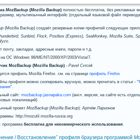
мма
MozBackup
(
Mozilla Backup
)
полностью бесплатна, без рекламных м
размер, мультиязычный интерфейс (отдельный языковой файл перевода)
up
(Mozilla Backup) создаёт резервные копии профилей следующих прил
Thunderbird, Sunbird, Flock, Postbox (Express), SeaMonkey, Mozilla Suite, Sp
Wyzo
.
 почту, закладки, адресные книги, пароли и т.д.
 на ОС
Windows
98/ME/NT/2000/XP/2003/Vista/7.
чик MozBackup (Mozilla Backup)
-
Pavel Cvrcek
ится профиль Mozilla Firefox. см. на странице
профиль Firefox
йлы профиля можно скопировать вручную, можно прочитать в статье - "
вания
".
ьный сайт:
mozbackup.jasnapaka.com
(англ. версия, на сайте есть отде
ковых локализаций)
ычный проект
MozBackup
(
Mozilla Backup
):
Артём Ларионов
раммы: http://mozutil.mozilla-russia.org
: программа
бесплатна для некоммерческого использования
.
нение / Восстановление" профиля браузера программой
Mo