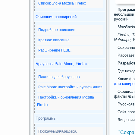
Список блока Mozilla Firefox
Програ
небольшой 
Описания расширений.
русский.
MozBack
Подробное описание
Firefox, 
Netscape, 
Краткое описание
Сохраняет
Расширение FEBE.
Работает
Разработ
Браузеры Pale Moon, Firefox.
Где наход
Плагины для браузеров.
Какие фа
для копиро
Pale Moon: настройка и русификация.
Официал
файлы язы
Настройка и обновления Mozilla
Русскояз
Firefox.
Сайт прог
Программы.
Лицензия
Программы для браузера.
"Сохра