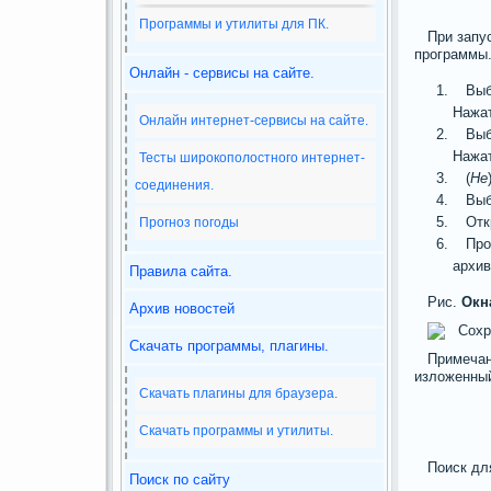
Программы и утилиты для ПК.
При запу
программы
Онлайн - сервисы на сайте.
Выб
Нажат
Онлайн интернет-сервисы на сайте.
Выб
Нажат
Тесты широкополостного интернет-
(
Не
соединения.
Выб
Отк
Прогноз погоды
Про
архив
Правила сайта.
Рис.
Окн
Архив новостей
Скачать программы, плагины.
Примечан
изложенный
Скачать плагины для браузера.
Скачать программы и утилиты.
Поиск дл
Поиск по сайту