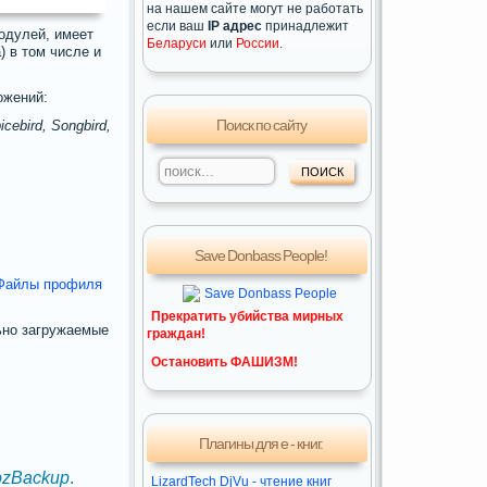
на нашем сайте могут не работать
если ваш
IP адрес
принадлежит
одулей, имеет
Беларуси
или
России
.
 в том числе и
ожений:
Поиск по сайту
icebird, Songbird,
Save Donbass People!
Файлы профиля
Прекратить убийства мирных
льно загружаемые
граждан!
Остановить ФАШИЗМ!
Плагины для е - книг.
zBackup
.
LizardTech DjVu - чтение книг