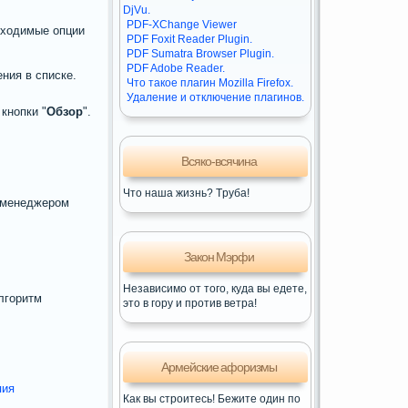
DjVu.
PDF-XChange Viewer
бходимые опции
PDF Foxit Reader Plugin.
PDF Sumatra Browser Plugin.
PDF Adobe Reader.
ния в списке.
Что такое плагин Mozilla Firefox.
Удаление и отключение плагинов.
кнопки "
Обзор
".
Всяко-всячина
Что наша жизнь? Тpуба!
 менеджером
Закон Мэрфи
Независимо от того, куда вы едете,
лгоритм
это в гору и против ветра!
Армейские афоризмы
пия
Как вы строитесь! Бежите один по