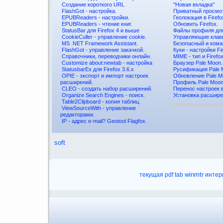
Создание короткого URL
"Новая вкладка"
FlashGot - настройка.
Приватный просмо
EPUBReaders - настройки.
Геолокация в Firefo
EPUBReaders - чтение книг.
Обновить Firefox.
StatusBar для Firefox 4 и выше
Файлы профиля для
CookieCuller - управление cookie.
Управляющие клав
MS .NET Framework Assistant.
Безопасный и ком
FlashGot - управление закачкой.
Куки - настройки Fi
Справочники, переводчики онлайн.
MIME - тип и Firefox
Customize about:newtab - настройка
Браузер Pale Moon.
StatusbarEx для Firefox 3.6.x
Русификация Pale 
OPIE - экспорт и импорт настроек
Обновление Pale M
расширений.
Профиль Pale Moon
CLEO - создать набор расширений.
Перенос настроек в
Organize Search Engines - поиск.
Установка расшире
Table2Clipboard - копия таблиц.
ViewSourceWith - управление
редакторами.
IP - адрес e-mail? Geotool Flagfox.
soft
текущая
pdf
tab
winmtr
интер