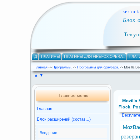
serfock
Блок 
Текущ
Д
ПЛАГИНЫ
ПЛАГИНЫ ДЛЯ FIREFOX,OPERA..
ПЛАГ
Главная
->
Программы.
->
Программы для браузера.
-> Mozilla B
▲
▼
Главное меню
Mozilla
Flock, Po
Главная
Бесплатн
Блок расширений (состав...)
MozBac
Введение
резерв