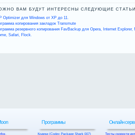
ОЖНО ВАМ БУДУТ ИНТЕРЕСНЫ СЛЕДУЮЩИЕ СТАТЬИ
 Optimizer для Windows от XP до 11.
ограмма копирования закладок Transmute
грамма резервного копирования FavBackup для Opera, Internet Explorer, Mo
me, Safari, Flock.
 Moon
Программы
Онлайн сер
efox.
Кодеки (Codec Package Shark 007)
Тесты скорости ин