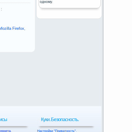
одному.
:
zilla Firefox,
висы
Куки. Безопасность.
тернета.
Настройки "Приватность".