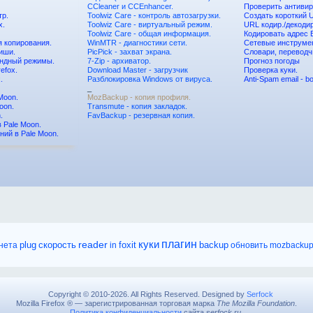
CCleaner и CCEnhancer.
Проверить антиви
тр.
Toolwiz Care - контроль автозагрузки.
Создать короткий 
x.
Toolwiz Care - виртуальный режим.
URL кодир./декоди
Toolwiz Care - общая информация.
Кодировать адрес E
 копирования.
WinMTR - диагностики сети.
Сетевые инструме
иши.
PicPick - захват экрана.
Словари, переводч
андный режимы.
7-Zip - архиватор.
Прогноз погоды
refox.
Download Master - загрузчик
Проверка куки.
.
Разблокировка Windows от вируса.
Anti-Spam email - bo
_
Moon.
MozBackup - копия профиля.
oon.
Transmute - копия закладок.
.
FavBackup - резервная копия.
 Pale Moon.
ний в Pale Moon.
куки
плагин
reader
plug
foxit
нета
скорость
in
backup
обновить
mozbacku
Copyright © 2010-2026. All Rights Reserved. Designed by
Serfock
Mozilla Firefox ® — зарегистрированная торговая марка
The Mozilla Foundation
.
Политика конфиденциальности
сайта
serfock.ru
.