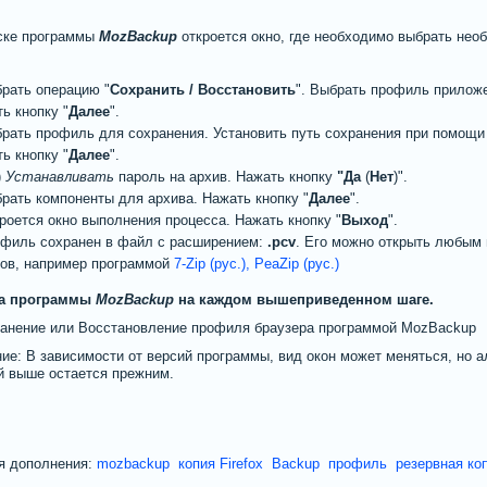
ске программы
MozBackup
откроется окно, где необходимо выбрать нео
.
рать операцию "
Сохранить / Восстановить
". Выбрать профиль приложе
ь кнопку "
Далее
".
рать профиль для сохранения. Установить путь сохранения при помощи 
ь кнопку "
Далее
".
)
Устанавливать
пароль на архив. Нажать кнопку
"Да
(
Нет
)".
рать компоненты для архива. Нажать кнопку "
Далее
".
роется окно выполнения процесса. Нажать кнопку "
Выход
".
филь сохранен в файл с расширением:
.pcv
. Его можно открыть любым
ов, например программой
7-Zip (рус.), PeaZip (рус.)
а программы
MozBackup
на каждом вышеприведенном шаге.
ие: В зависимости от версий программы, вид окон может меняться, но а
 выше остается прежним.
я дополнения:
mozbackup
копия Firefox
Backup
профиль
резервная ко