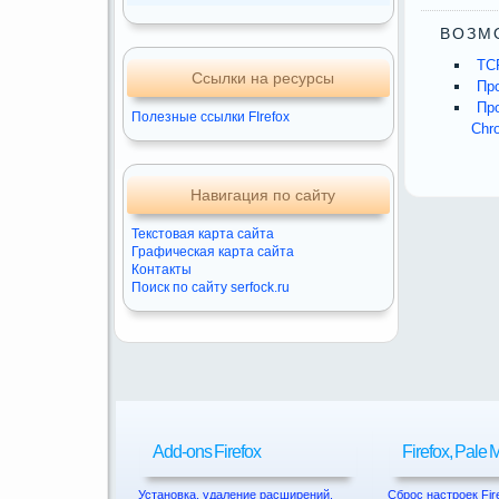
ВОЗМ
TCP
Ссылки на ресурсы
Пр
Про
Полезные ссылки FIrefox
Chro
Навигация по сайту
Текстовая карта сайта
Графическая карта сайта
Контакты
Поиск по сайту serfock.ru
Add-ons Firefox
Firefox, Pale
Установка, удаление расширений.
Сброс настроек Fir