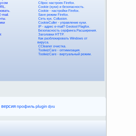
русом
Сброс настроек Firefox.
URL.
Cookie (куки) и безопасность.
ровать.
Cookie - настройки Firefox.
-mail.
Save режим Firefox.
нты.
Сеть кук. Collusion.
ики
CookieCuller - управление куки.
IP - адрес e-mail? Geotool Flagfox.
Безопасность серфинга.Расширения.
t
Заголовки HTTP.
Как разблокировать Windows от
вируса.
CCleaner очистка.
ToolwizCare - оптимизация.
ToolwizCare - виртуальный режим.
версия
профиль
plugin
p
djvu