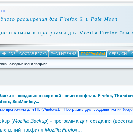
.ru
одного расширения для Firefox ® и Pale Moon.
ие плагины и программы для Mozilla Firefox ® и 
ИНЫ PDF
СОСТАВ БЛОКА
РАСШИРЕНИЯ
ПРОГРАММЫ
СЕРВИСЫ
ackup - создание копии профиля.
 Backup - создание резервной копии профиля: Firefox, Thunderb
stbox, SeaMonkey...
ые программы для ПК (Windows).
-
Программы для создания копий брауз
kup (
Mozilla Backup
) - программа для создания (восста
ных копий профиля
Mozilla Firefox
...